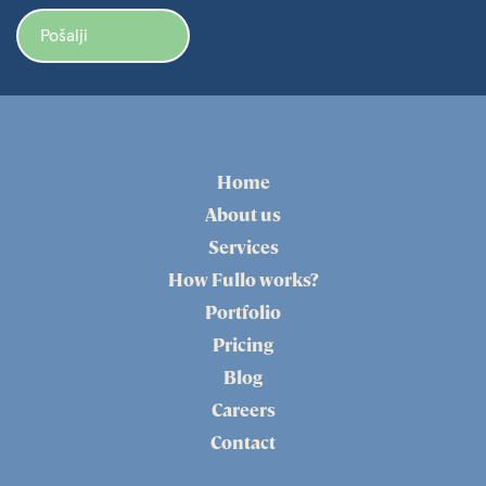
Pošalji
Home
About us
Services
How Fullo works?
Portfolio
Pricing
Blog
Careers
Contact