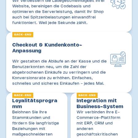
Wir verbessern die Ladegeschwindigkeit Ihrer
Website, bereinigen die Codebasis und
optimieren die Serverleistung, damit Ihr Shop
auch bei Spitzenbelastungen einwandfrei
funktioniert. Weil jede Sekunde zählt.
BACK-END
Checkout & Kundenkonto-
Anpassung
Wir gestalten die Abläufe an der Kasse und die
Benutzerkonten neu, um die Zahl der
abgebrochenen Einkäufe zu verringern und die
Konversionsrate zu erhöhen. Einfaches,
schnelles und sicheres Einkaufen - jedes Mal.
BACK-END
BACK-END
Loyalitätsprogra
Integration mit
mm
Business-System
Belohnen Sie Ihre
Wir verbinden Ihre E-
Stammkunden und
Commerce-Plattform
fördern Sie langfristige
mit ERP, CRM und
Beziehungen mit
anderen
maßgeschneiderten
geschäftskritischen