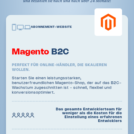
und bezahlen sie nach und nach über 24 Monate!
ABONNEMENT-WEBSITE
Magento
B2C
PERFEKT FÜR ONLINE-HÄNDLER, DIE SKALIEREN
WOLLEN.
Starten Sie einen leistungsstarken,
benutzerfreundlichen Magento-Shop, der auf das B2C-
Wachstum zugeschnitten ist - schnell, flexibel und
konversionsoptimiert.
Das gesamte Entwicklerteam für
weniger als die Kosten für die
Einstellung eines erfahrenen
Entwicklers