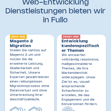
Web-Entwicklung
Dienstleistungen bieten wir
in Fullo
BACK-END
FRONT-END
Magento 2
Entwicklung
Migration
kundenspezifisch
er Themen
Stellen Sie nahtlos auf
Magento 2 um und
Wir entwerfen
nutzen Sie die
vollständig responsive,
erweiterte Leistung,
maßgeschneiderte
Skalierbarkeit und
Themes, die Ihre
Sicherheit. Unsere
Markenidentität
Experten gewährleisten
widerspiegeln. Unser
einen reibungslosen
Ziel ist es, visuell
Migrationsprozess ohne
ansprechende
Datenverlust und ohne
Schaufenster zu
Unterbrechung Ihrer
erstellen, die das
Geschäftsabläufe.
Engagement und die
Konversionen fördern.