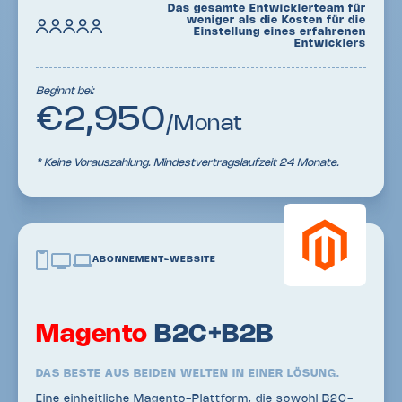
Das gesamte Entwicklerteam für
weniger als die Kosten für die
Einstellung eines erfahrenen
Entwicklers
Beginnt bei:
€2,950
/Monat
* Keine Vorauszahlung. Mindestvertragslaufzeit 24 Monate.
ABONNEMENT-WEBSITE
Magento
B2C+B2B
DAS BESTE AUS BEIDEN WELTEN IN EINER LÖSUNG.
Eine einheitliche Magento-Plattform, die sowohl B2C-