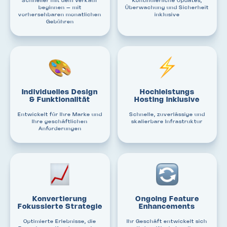
Schneller mit dem Verkauf
Kontinuierliche Updates,
beginnen – mit
Überwachung und Sicherheit
vorhersehbaren monatlichen
inklusive
Gebühren
Individuelles Design
Hochleistungs
& Funktionalität
Hosting inklusive
Entwickelt für Ihre Marke und
Schnelle, zuverlässige und
Ihre geschäftlichen
skalierbare Infrastruktur
Anforderungen
Konvertierung
Ongoing Feature
Fokussierte Strategie
Enhancements
Optimierte Erlebnisse, die
Ihr Geschäft entwickelt sich